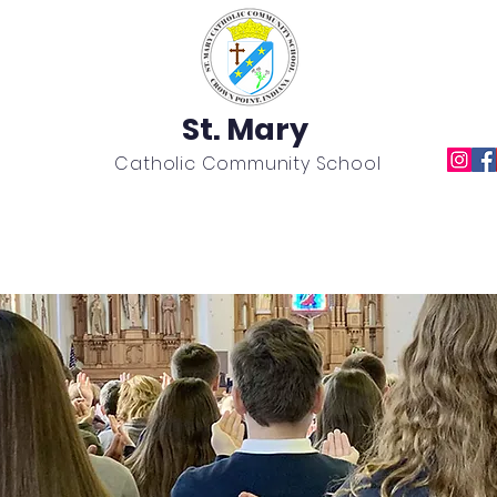
St. Mary
Catholic Community School
Academics
News
Calendar
Extracurricular